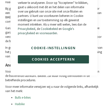
naar u terug.
verkeer te analyseren. Door op "Accepteren" te klikken,
gaat u akkoord met dit en het delen van informatie
Bij garantieclaims worden defecte frames gerepareerd of vervangen door
over uw gebruik van onze site met onze filialen en
een overeenkomstig model. Vervangen onderdelen worden eigendom van
partners. U kunt uw voorkeuren beheren in Cookie-
BIKELEC. Bikelec garandeert niet dat alle geïnstalleerde onderdelen
instellingen en uw toestemming op elk gewenst
compatibel zijn met vervangende frames.
moment intrekken. Als u meer wilt weten, lees dan de
Garantieclaims verlengen de garantieperiode niet en starten geen nieuwe
Privacybeleid
, de
Cookiebeleid
en
Google's
garantieperiode. De garantieperiode voor geïnstalleerde
privacybeleid en voorwaarden
.
vervangingsonderdelen eindigt aan het einde van de garantieperiode voor
de hele fiets.
In geen geval dekt deze garantie de kosten van transport of verzending van
COOKIE-INSTELLINGEN
het product naar de plaats van onderhoud. Deze kosten zijn voor rekening
van de garantiehouder.
COOKIES ACCEPTEREN
Andere merken
Voor fietsen van andere fabrikanten gelden de garantievoorwaarden van
de betreffende fabrikant. Bikelec zal waar nodig bemiddelen in de
betreffende procedures.
Voor meer informatie verwijzen wij u naar de volgende links, afhankelijk
van het merk:
Bulls e-bikes
Haibike