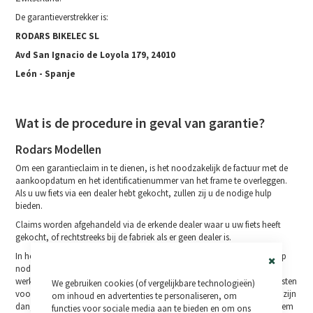
De garantieverstrekker is:
RODARS BIKELEC SL
Avd San Ignacio de Loyola 179, 24010
León - Spanje
Wat is de procedure in geval van garantie?
Rodars Modellen
Om een garantieclaim in te dienen, is het noodzakelijk de factuur met de
aankoopdatum en het identificatienummer van het frame te overleggen.
Als u uw fiets via een dealer hebt gekocht, zullen zij u de nodige hulp
bieden.
Claims worden afgehandeld via de erkende dealer waar u uw fiets heeft
gekocht, of rechtstreeks bij de fabriek als er geen dealer is.
In het geval van online gekochte fietsen kunt u, indien een kleine ingreep
nodig is om transportkosten en vertragingen te voorkomen, naar een
Close
werkplaats gaan die u vertrouwt of bij u in de buurt en wij nemen de kosten
We gebruiken cookies (of vergelijkbare technologieën)
Cookie
voor onze rekening. In de zeldzame gevallen van problemen die groter zijn
Bar
om inhoud en advertenties te personaliseren, om
dan, halen wij de fiets op, repareren hem of vervangen hem en sturen hem
functies voor sociale media aan te bieden en om ons