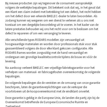
Bij nieuwe producten zijn wij tegenover de consument aansprakelijk
volgens de wettelijke bepalingen. Dit betekent ook dat wij, in het geval dat
een Klant een claim indient met betrekking tot een defect, het recht hebben
om het defect door een erkende BIKELEC-dealer te laten beoordelen. Als
zodanig kunnen wij weigeren om een dienst te verlenen als u ons niet
toestaat om een dergelijke beoordeling uit te voeren. In het kader van de
latere prestaties behouden wij ons het recht voor om te beslissen om het
defect te repareren of om een vervanging te leveren.
Alle verschillende types RODARS modellen zijn vervaardigd uit
hoogwaardige materialen en worden door professionals stuk voor stuk
geassembleerd volgens de door elke klant gekozen configuratie. Alle
RODARS frames worden zorgvuldig met de hand vervaardigd en
ondergaan een grondige kwaliteitscontrole tijdens de bouw en vóór de
levering.
Na aankoop verleent BIKELEC een vrijwillige fabrieksgarantie voor het
verhelpen van materiaal- en fabricagefouten overeenkomstig de volgende
bepalingen.
De volgende bepalingen die de vereisten en de omvang van onze garantie
beschrijven, laten de garantieverplichtingen van de verkoper die
voortvloeien uit de koopovereenkomst met de eindklant onverlet.
Deze garantie is geldig in de Europese Unie, de landen die partij zijn bij de
Overeenkomst betreffende de Europese Economische Ruimte en
Zwitserland.