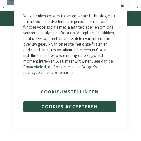
WhatsAspp
Close
We gebruiken cookies (of vergelijkbare technologieën)
Cookie
Best Verkochte E-Bikes
Bar
om inhoud en advertenties te personaliseren, om
functies voor sociale media aan te bieden en om ons
verkeer te analyseren. Door op "Accepteren" te klikken,
gaat u akkoord met dit en het delen van informatie
over uw gebruik van onze site met onze filialen en
partners. U kunt uw voorkeuren beheren in Cookie-
instellingen en uw toestemming op elk gewenst
moment intrekken. Als u meer wilt weten, lees dan de
Privacybeleid
, de
Cookiebeleid
en
Google's
privacybeleid en voorwaarden
.
COOKIE-INSTELLINGEN
Outlaw
Eureka
COOKIES ACCEPTEREN
€ 1.390,00
€ 2.377,00
€ 1.990,00
€ 2.690,00