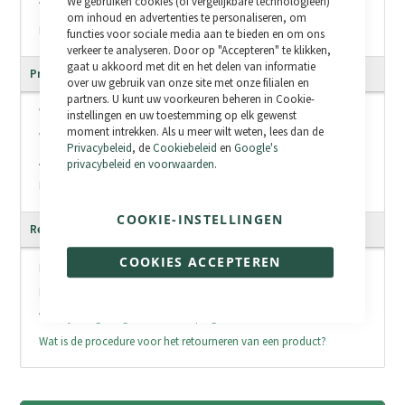
We gebruiken cookies (of vergelijkbare technologieën)
Cookie
Welke landen zijn beschikbaar voor levering?
Bar
om inhoud en advertenties te personaliseren, om
Kan ik de levering van mijn zending versnellen?
functies voor sociale media aan te bieden en om ons
verkeer te analyseren. Door op "Accepteren" te klikken,
gaat u akkoord met dit en het delen van informatie
Productgarantie
over uw gebruik van onze site met onze filialen en
partners. U kunt uw voorkeuren beheren in Cookie-
Wat is de duur van de garantie?
instellingen en uw toestemming op elk gewenst
moment intrekken. Als u meer wilt weten, lees dan de
Wat is de procedure in geval van garantie?
Privacybeleid
, de
Cookiebeleid
en
Google's
Als de garantie is verlopen, hoe los ik dan mijn probleem op?
privacybeleid en voorwaarden
.
Informatie over de producten
COOKIE-INSTELLINGEN
Retourzendingen
COOKIES ACCEPTEREN
Hoe kan ik een product terugsturen?
Hoe lang kan ik een product terugsturen?
Wat zijn de gevolgen van herroeping?
Wat is de procedure voor het retourneren van een product?