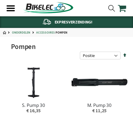
EXPRESVERZENDING!
ONDERDELEN
POMPEN
ACCESSOIRES
Pompen
Van
hoo
naa
laa
sort
S. Pump 30
M. Pump 30
€ 16,35
€ 11,25