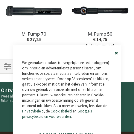
M. Pump 70
M. Pump 50
€ 27,25
€ 14,75
Niet op voorraad
Close
We gebruiken cookies (of vergelijkbare technologieën)
Cookie
Bar
om inhoud en advertenties te personaliseren, om
functies voor sociale media aan te bieden en om ons
Filteren
verkeer te analyseren. Door op "Accepteren" te klikken,
gaat u akkoord met dit en het delen van informatie
Ontvang exclusieve aanbiedingen en promoties
over uw gebruik van onze site met onze filialen en
partners. U kunt uw voorkeuren beheren in Cookie-
Wees als eerste op de hoogte van de laatste nieuwtjes en aanbiedingen van
instellingen en uw toestemming op elk gewenst
Bikelec.
moment intrekken. Als u meer wilt weten, lees dan de
Volg ons op onze sociale netwerken!
Privacybeleid
, de
Cookiebeleid
en
Google's
privacybeleid en voorwaarden
.