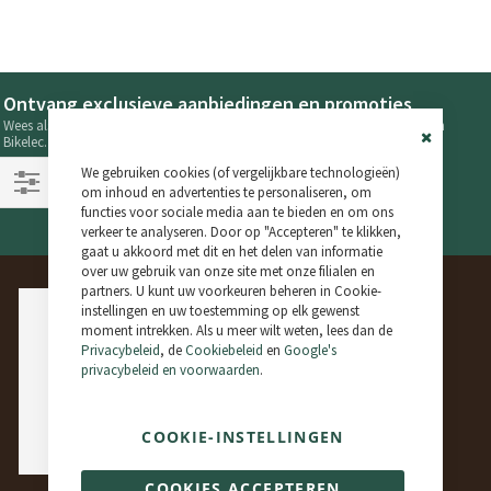
Ontvang exclusieve aanbiedingen en promoties
Wees als eerste op de hoogte van de laatste nieuwtjes en aanbiedingen van
Bikelec.
Close
Volg ons op onze sociale netwerken!
We gebruiken cookies (of vergelijkbare technologieën)
Cookie
Bar
om inhoud en advertenties te personaliseren, om
Filteren
functies voor sociale media aan te bieden en om ons
verkeer te analyseren. Door op "Accepteren" te klikken,
gaat u akkoord met dit en het delen van informatie
over uw gebruik van onze site met onze filialen en
partners. U kunt uw voorkeuren beheren in Cookie-
instellingen en uw toestemming op elk gewenst
moment intrekken. Als u meer wilt weten, lees dan de
Privacybeleid
, de
Cookiebeleid
en
Google's
privacybeleid en voorwaarden
.
COOKIE-INSTELLINGEN
COOKIES ACCEPTEREN