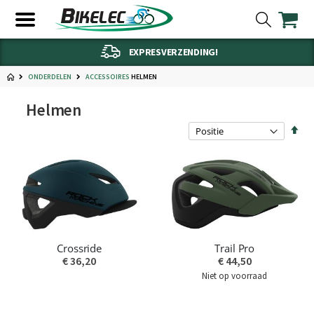
EXPRESVERZENDING!
ONDERDELEN
HELMEN
ACCESSOIRES
Helmen
Van
hoo
naa
laa
sort
Crossride
Trail Pro
€ 36,20
€ 44,50
Niet op voorraad