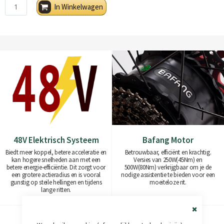
In Winkelwagen
48V Elektrisch Systeem
Bafang Motor
Biedt meer koppel, betere acceleratie en
Betrouwbaar, efficiënt en krachtig.
kan hogere snelheden aan met een
Versies van 250W(45Nm) en
betere energie-efficiëntie. Dit zorgt voor
500W(80Nm) verkrijgbaar om je de
een grotere actieradius en is vooral
nodige assistentie te bieden voor een
gunstig op steile hellingen en tijdens
moeiteloze rit.
lange ritten.
Close