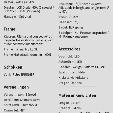
48V
1"1/8 Ahead 25,4mm
LCD Digital 450u (5 speeds) /
Adjustable in height and angle from 0º
LCD Colour 850C (9 speeds)
to 60º.
Optional
Cruiser
1"1/8
BLK spring
Frame
XL - Promax suspension /
Última und con pequeños
M - Promax suspension
desperfectos estéticos - Last one, with
minor cosmetic imperfections
Accessoires
M / L / XL
Aluminium 6061
LED
LED
Schokken
Wellgo Platform Cruiser
Metal
Retro SPRINGER
Kickstand
Optional
Versnellingen
8 Speed
Maten en Gewichten
Shimano Acera
187 cm
Shimano M315
64 cm
42T