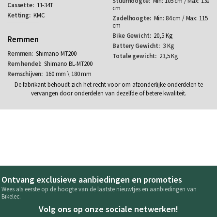
Min: 105 cm / Max: 130
11-34T
cm
KMC
Min: 84 cm / Max: 115
cm
20,5 Kg
Remmen
3 Kg
Shimano MT200
23,5 Kg
Shimano BL-MT200
160 mm \ 180 mm
De fabrikant behoudt zich het recht voor om afzonderlijke onderdelen te
vervangen door onderdelen van dezelfde of betere kwaliteit.
Ontvang exclusieve aanbiedingen en promoties
Wees als eerste op de hoogte van de laatste nieuwtjes en aanbiedingen van
Bikelec.
Volg ons op onze sociale netwerken!