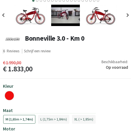
9
10
11
12
13
14
15
16
17
Bonneville 3.0 - Km 0
6
Reviews
Schrijf een review
Beschikbaarheid:
€ 1.990,00
€ 1.833,00
Op voorraad
Kleur
Maat
M (1,65m > 1,74m)
L (1,75m > 1,84m)
XL ( > 1,85m)
Motor