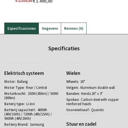
€ 1.490,00
€ 2.150,00
Especificaciones
Gegevens
Reviews
6
Specificaties
Elektrisch systeem
Wielen
Bafang
26"
Rear / Central
Aluminium double wall
250W (45Nm) / 500W
Kenda 26" x 3"
(80Nm)
Carbon steel with copper
Li-Ion
reinforced heads
480Wh
Quando
(48V/10Ah) / 720Wh (48V/15Ah) /
960Wh (48V/20Ah)
Stuur en zadel
Samsung