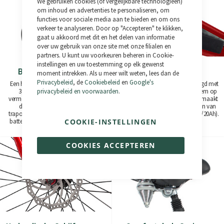
We gebruiken cookies (of vergelijkbare technologieën)
Cookie
Bar
om inhoud en advertenties te personaliseren, om
functies voor sociale media aan te bieden en om ons
verkeer te analyseren. Door op "Accepteren" te klikken,
gaat u akkoord met dit en het delen van informatie
over uw gebruik van onze site met onze filialen en
partners. U kunt uw voorkeuren beheren in Cookie-
instellingen en uw toestemming op elk gewenst
Bafang 860C Scherm
Interne Accu
moment intrekken. Als u meer wilt weten, lees dan de
Privacybeleid
, de
Cookiebeleid
en
Google's
Een helder en gemakkelijk af te lezen
Verborgen in het frame en beveiligd met
3,5-inch IPS-scherm. Geeft het
een sleutelvergrendeling. Laad hem op
privacybeleid en voorwaarden
.
vermogen, de snelheid, de afstand en
of verwijder hem gemakkelijk. Gemaakt
de reistijd weer. 9 niveaus van
van Samsung cellen, capaciteiten van
trapondersteuning, indicator voor de
480Wh (48V/10Ah) tot 960Wh (48V/20Ah).
batterijcapaciteit, USB-oplaadpoort.
COOKIE-INSTELLINGEN
COOKIES ACCEPTEREN