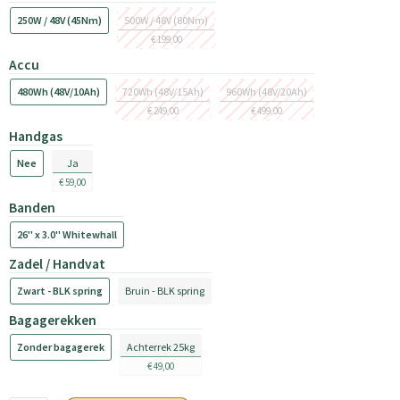
250W / 48V (45Nm)
500W / 48V (80Nm)
€ 199,00
Accu
480Wh (48V/10Ah)
720Wh (48V/15Ah)
960Wh (48V/20Ah)
€ 249,00
€ 499,00
Handgas
Nee
Ja
€ 59,00
Banden
26'' x 3.0'' Whitewhall
Zadel / Handvat
Zwart - BLK spring
Bruin - BLK spring
Bagagerekken
Zonder bagagerek
Achterrek 25kg
€ 49,00