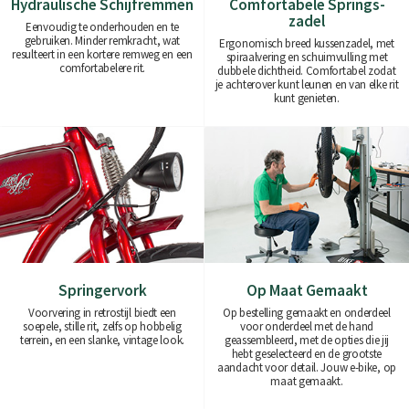
Hydraulische Schijfremmen
Comfortabele Springs-
zadel
Eenvoudig te onderhouden en te
gebruiken. Minder remkracht, wat
Ergonomisch breed kussenzadel, met
resulteert in een kortere remweg en een
spiraalvering en schuimvulling met
comfortabelere rit.
dubbele dichtheid. Comfortabel zodat
je achterover kunt leunen en van elke rit
kunt genieten.
Springervork
Op Maat Gemaakt
Voorvering in retrostijl biedt een
Op bestelling gemaakt en onderdeel
soepele, stille rit, zelfs op hobbelig
voor onderdeel met de hand
terrein, en een slanke, vintage look.
geassembleerd, met de opties die jij
hebt geselecteerd en de grootste
aandacht voor detail. Jouw e-bike, op
maat gemaakt.