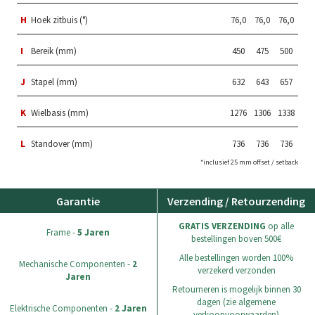
H
Hoek zitbuis (°)
76,0
76,0
76,0
I
Bereik (mm)
450
475
500
J
Stapel (mm)
632
643
657
K
Wielbasis (mm)
1276
1306
1338
L
Standover (mm)
736
736
736
*inclusief 25 mm offset / setback
Garantie
Verzending / Retourzending
GRATIS VERZENDING
op alle
Frame -
5 Jaren
bestellingen boven 500€
Alle bestellingen worden 100%
Mechanische Componenten -
2
verzekerd verzonden
Jaren
Retourneren is mogelijk binnen 30
dagen (zie algemene
Elektrische Componenten -
2 Jaren
verkoopvoorwaarden)