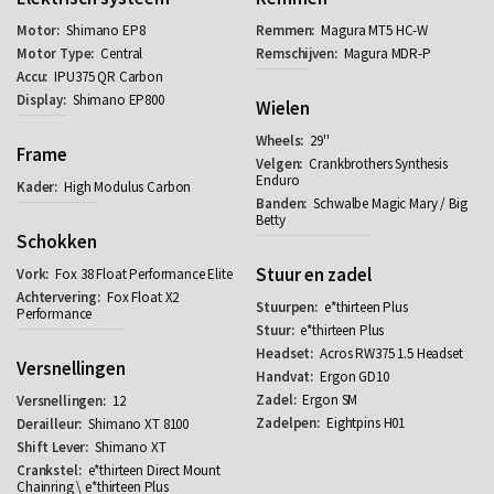
Shimano EP8
Magura MT5 HC-W
Central
Magura MDR-P
IPU375 QR Carbon
Shimano EP800
Wielen
29''
Frame
Crankbrothers Synthesis
Enduro
High Modulus Carbon
Schwalbe Magic Mary / Big
Betty
Schokken
Stuur en zadel
Fox 38 Float Performance Elite
Fox Float X2
e*thirteen Plus
Performance
e*thirteen Plus
Acros RW375 1.5 Headset
Versnellingen
Ergon GD10
Ergon SM
12
Eightpins H01
Shimano XT 8100
Shimano XT
e*thirteen Direct Mount
Chainring \ e*thirteen Plus