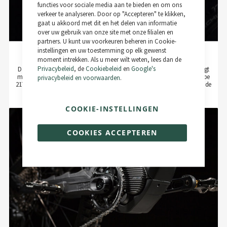
functies voor sociale media aan te bieden en om ons
verkeer te analyseren. Door op "Accepteren" te klikken,
gaat u akkoord met dit en het delen van informatie
over uw gebruik van onze site met onze filialen en
partners. U kunt uw voorkeuren beheren in Cookie-
instellingen en uw toestemming op elk gewenst
Rotwild IPU375
moment intrekken. Als u meer wilt weten, lees dan de
Privacybeleid
, de
Cookiebeleid
en
Google's
De doelgroepspecifieke energieopslag van onze Aggressive Series overtuigt
met een accucapaciteit van 360 Wh en hoogwaardige celtechnologie (type
privacybeleid en voorwaarden
.
21700/5.0 Ah) bij een minimaal, laag geplaatst gewicht van 1,9 kg dankzij de
gewichtsgeoptimaliseerde, handgemaakte Carbon behuizing.
COOKIE-INSTELLINGEN
COOKIES ACCEPTEREN