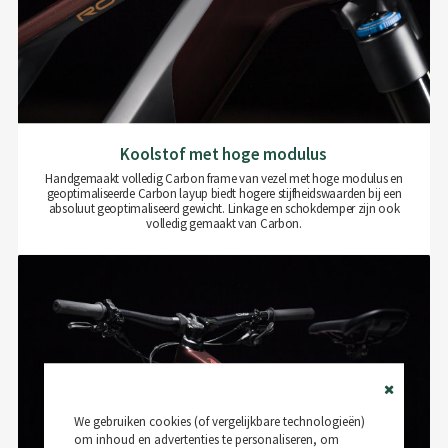
Koolstof met hoge modulus
Handgemaakt volledig Carbon frame van vezel met hoge modulus en
geoptimaliseerde Carbon layup biedt hogere stijfheidswaarden bij een
absoluut geoptimaliseerd gewicht. Linkage en schokdemper zijn ook
volledig gemaakt van Carbon.
Close
We gebruiken cookies (of vergelijkbare technologieën)
Cookie
Bar
om inhoud en advertenties te personaliseren, om