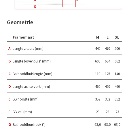
Geometrie
Framemaat
M
L
XL
A
Lengte zitbuis (mm)
440
470
506
B
Lengte bovenbuis* (mm)
606
634
662
C
Balhoofdbuislengte (mm)
110
125
140
D
Lengte achtervork (mm)
460
460
460
E
BB hoogte (mm)
352
352
352
F
BB-val (mm)
23
23
23
G
Balhoofdbuishoek (°)
63,0
63,0
63,0