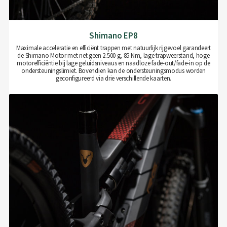
Shimano EP8
Maximale acceleratie en efficiënt trappen met natuurlijk rijgevoel garandeert
de Shimano Motor met net geen 2.500 g, 85 Nm, lage trapweerstand, hoge
motorefficiëntie bij lage geluidsniveaus en naadloze fade-out/fade-in op de
ondersteuningslimiet. Bovendien kan de ondersteuningsmodus worden
geconfigureerd via drie verschillende kaarten.