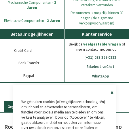
Mechanische Componenten -
2
verzekerd verzonden
Jaren
Retourneren is mogelijk binnen 30
dagen (zie algemene
Elektrische Componenten -
2 Jaren
verkoopvoorwaarden)
Betaalmogelijkheden
Klantenservice
Bekijk de
veelgestelde vragen
of
neem contact met ons op:
Credit Card
(+31) 033 369 0223
Bank Transfer
Bikelec LiveChat
Paypal
WhatsApp
Close
We gebruiken cookies (of vergelijkbare technologieën)
Cookie
Bar
Gegevens
Reviews
om inhoud en advertenties te personaliseren, om
functies voor sociale media aan te bieden en om ons
verkeer te analyseren. Door op "Accepteren" te klikken,
gaat u akkoord met dit en het delen van informatie
Rock Machine M-Pump 70 draagbare luchtpomp
over uw gebruik van onze site met onze filialen en