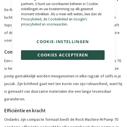
partners. U kunt uw voorkeuren beheren in Cookie-
instellingen en uw toestemming op elk gewenst
De Rock Machine M-Pump 70 is een draagbare en efficiënte
moment intrekken. Als u meer wilt weten, lees dan de
luchtpomp die is ontworpen voor fietsers die hun banden altijd in
Privacybeleid
, de
Cookiebeleid
en
Google's
privacybeleid en voorwaarden
.
topconditie willen houden. Of je je nu in bergachtig terrein begeeft
of door de stad rijdt, deze luchtpomp is een essentieel accessoire
voor je fietsuitrusting.
COOKIE-INSTELLINGEN
Compact en draagbaar ontwerp
COOKIES ACCEPTEREN
Een van de belangrijkste voordelen van de Rock Machine M-Pump 70
is het compacte ontwerp. Dankzij de kleinere afmetingen kan deze
pomp gemakkelijk worden meegenomen in elke rugzak of zelfs in je
jaszak. Zijn lichtheid gaat niet ten koste van zijn robuustheid, want hij
is gemaakt van duurzame materialen die een lange levensduur
garanderen.
Efficiëntie en kracht
Ondanks zijn compacte formaat biedt de Rock Machine M-Pump 70
een hoge efficiëntie en kracht bij elke pompbeurt. Deze pomp is in