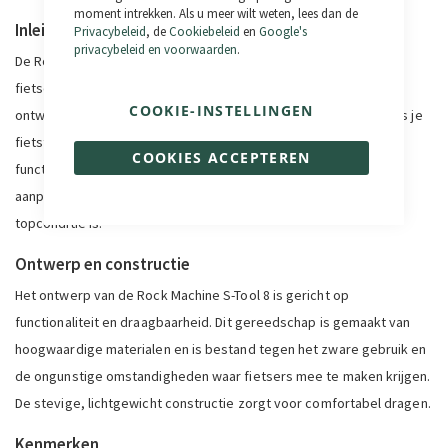
moment intrekken. Als u meer wilt weten, lees dan de
Inleiding
Privacybeleid
, de
Cookiebeleid
en
Google's
privacybeleid en voorwaarden
.
De Rock Machine S-Tool 8 is een onmisbaar accessoire voor elke
fietser, professioneel of amateur. Deze multifunctionele tool is
COOKIE-INSTELLINGEN
ontworpen om snelle en efficiënte oplossingen te bieden tijdens je
fietstochten en valt op door zijn 8 essentiële geïntegreerde
COOKIES ACCEPTEREN
functies. Met de Rock Machine S-Tool 8 kun je onderweg
aanpassingen en reparaties uitvoeren, zodat je fiets altijd in
topconditie is.
Ontwerp en constructie
Het ontwerp van de Rock Machine S-Tool 8 is gericht op
functionaliteit en draagbaarheid. Dit gereedschap is gemaakt van
hoogwaardige materialen en is bestand tegen het zware gebruik en
de ongunstige omstandigheden waar fietsers mee te maken krijgen.
De stevige, lichtgewicht constructie zorgt voor comfortabel dragen.
Kenmerken