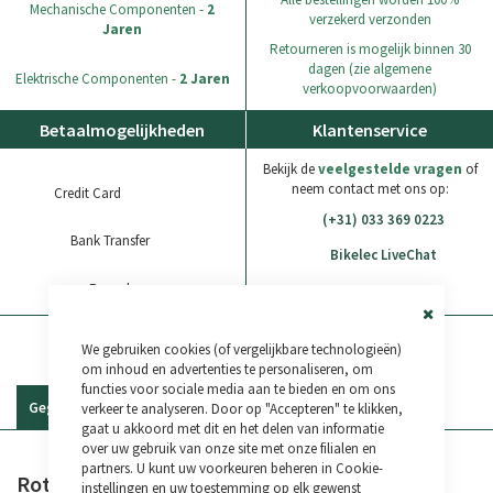
Mechanische Componenten -
2
verzekerd verzonden
Jaren
Retourneren is mogelijk binnen 30
dagen (zie algemene
Elektrische Componenten -
2 Jaren
verkoopvoorwaarden)
Betaalmogelijkheden
Klantenservice
Bekijk de
veelgestelde vragen
of
neem contact met ons op:
Credit Card
(+31) 033 369 0223
Bank Transfer
Bikelec LiveChat
Paypal
WhatsApp
Close
We gebruiken cookies (of vergelijkbare technologieën)
Cookie
Bar
om inhoud en advertenties te personaliseren, om
functies voor sociale media aan te bieden en om ons
Gegevens
Reviews
verkeer te analyseren. Door op "Accepteren" te klikken,
gaat u akkoord met dit en het delen van informatie
over uw gebruik van onze site met onze filialen en
partners. U kunt uw voorkeuren beheren in Cookie-
Rotsmachine S-Tool 8
instellingen en uw toestemming op elk gewenst