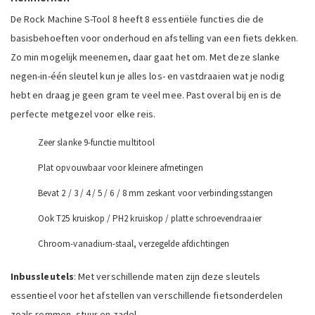
De Rock Machine S-Tool 8 heeft 8 essentiële functies die de
basisbehoeften voor onderhoud en afstelling van een fiets dekken.
Zo min mogelijk meenemen, daar gaat het om. Met deze slanke
negen-in-één sleutel kun je alles los- en vastdraaien wat je nodig
hebt en draag je geen gram te veel mee. Past overal bij en is de
perfecte metgezel voor elke reis.
Zeer slanke 9-functie multitool
Plat opvouwbaar voor kleinere afmetingen
Bevat 2 / 3 / 4 / 5 / 6 / 8 mm zeskant voor verbindingsstangen
Ook T25 kruiskop / PH2 kruiskop / platte schroevendraaier
Chroom-vanadium-staal, verzegelde afdichtingen
Inbussleutels
: Met verschillende maten zijn deze sleutels
essentieel voor het afstellen van verschillende fietsonderdelen
zoals remmen, stuur en zadel.