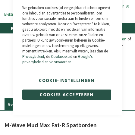
Jaren
Close
Retourneren is mogelijk binnen 30
We gebruiken cookies (of vergelijkbare technologieën)
Cookie
dagen (zie algemene
Bar
om inhoud en advertenties te personaliseren, om
Elektrische Componenten -
2 Jaren
verkoopvoorwaarden)
functies voor sociale media aan te bieden en om ons
verkeer te analyseren. Door op "Accepteren" te klikken,
Betaalmogelijkheden
Klantenservice
gaat u akkoord met dit en het delen van informatie
over uw gebruik van onze site met onze filialen en
Bekijk de
veelgestelde vragen
of
partners. U kunt uw voorkeuren beheren in Cookie-
neem contact met ons op:
Credit Card
instellingen en uw toestemming op elk gewenst
moment intrekken. Als u meer wilt weten, lees dan de
(+31) 033 369 0223
Privacybeleid
, de
Cookiebeleid
en
Google's
Bank Transfer
privacybeleid en voorwaarden
.
Bikelec LiveChat
Paypal
WhatsApp
COOKIE-INSTELLINGEN
COOKIES ACCEPTEREN
Gegevens
Reviews
M-Wave Mud Max Fat-R Spatborden