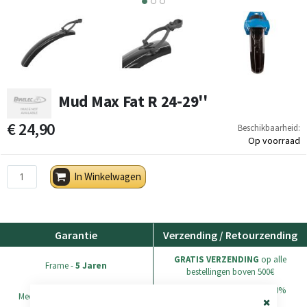
2
3
Mud Max Fat R 24-29''
€ 24,90
Beschikbaarheid:
Op voorraad
In Winkelwagen
Garantie
Verzending / Retourzending
GRATIS VERZENDING
op alle
Frame -
5 Jaren
bestellingen boven 500€
Alle bestellingen worden 100%
Mechanische Componenten -
2
verzekerd verzonden