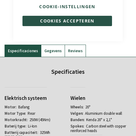
COOKIE-INSTELLINGEN
Outlaw
COOKIES ACCEPTEREN
€ 1.390,00
€ 1.990,00
Especificaciones
Gegevens
Reviews
Specificaties
Elektrisch systeem
Wielen
Bafang
20"
Rear
Aluminium double wall
250W (45Nm)
Kenda 20" x 2,1"
Li-Ion
Carbon steel with copper
reinforced heads
325Wh