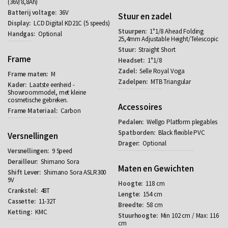
(36V/8,8Ah)
36V
Stuur en zadel
LCD Digital KD21C (5 speeds)
1"1/8 Ahead Folding
Optional
25,4mm Adjustable Height/Telescopic
Straight Short
Frame
1"1/8
Selle Royal Voga
M
MTB Triangular
Laatste eenheid -
Showroommodel, met kleine
cosmetische gebreken.
Accessoires
Carbon
Wellgo Platform plegables
Black flexible PVC
Versnellingen
Optional
9 Speed
Shimano Sora
Maten en Gewichten
Shimano Sora ASLR300
9V
118 cm
48T
154 cm
11-32T
58 cm
KMC
Min 102 cm / Max: 116
cm