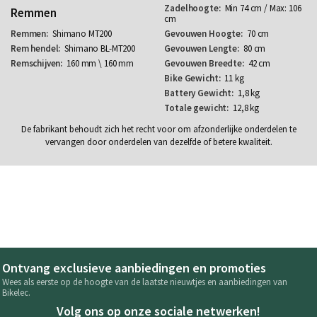
Min 74 cm / Max: 106
Remmen
cm
Shimano MT200
70 cm
Shimano BL-MT200
80 cm
160 mm \ 160 mm
42 cm
11 kg
1,8 kg
12,8 kg
De fabrikant behoudt zich het recht voor om afzonderlijke onderdelen te
vervangen door onderdelen van dezelfde of betere kwaliteit.
Ontvang exclusieve aanbiedingen en promoties
Wees als eerste op de hoogte van de laatste nieuwtjes en aanbiedingen van
Bikelec.
Volg ons op onze sociale netwerken!