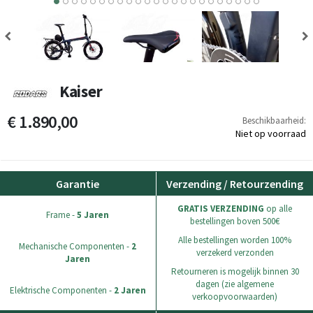
1
12
13
14
15
16
17
18
19
20
21
22
Kaiser
€ 1.890,00
Beschikbaarheid:
Niet op voorraad
Garantie
Verzending / Retourzending
GRATIS VERZENDING
op alle
Frame -
5 Jaren
bestellingen boven 500€
Alle bestellingen worden 100%
Mechanische Componenten -
2
verzekerd verzonden
Jaren
Retourneren is mogelijk binnen 30
dagen (zie algemene
Elektrische Componenten -
2 Jaren
verkoopvoorwaarden)