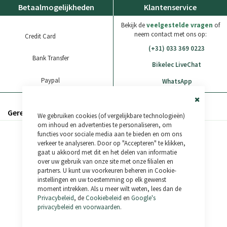
Betaalmogelijkheden
Klantenservice
Bekijk de
veelgestelde vragen
of
neem contact met ons op:
Credit Card
(+31) 033 369 0223
Bank Transfer
Bikelec LiveChat
Paypal
WhatsApp
Close
Gerelateerde producten
We gebruiken cookies (of vergelijkbare technologieën)
Cookie
Bar
om inhoud en advertenties te personaliseren, om
functies voor sociale media aan te bieden en om ons
verkeer te analyseren. Door op "Accepteren" te klikken,
gaat u akkoord met dit en het delen van informatie
over uw gebruik van onze site met onze filialen en
partners. U kunt uw voorkeuren beheren in Cookie-
instellingen en uw toestemming op elk gewenst
moment intrekken. Als u meer wilt weten, lees dan de
Privacybeleid
, de
Cookiebeleid
en
Google's
privacybeleid en voorwaarden
.