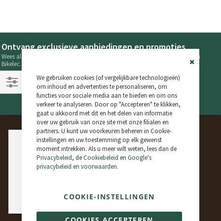
Ontvang exclusieve aanbiedingen en promoties
Wees als eerste op de hoogte van de laatste nieuwtjes en aanbiedingen van
Bikelec.
Close
Volg ons op onze sociale netwerken!
We gebruiken cookies (of vergelijkbare technologieën)
Cookie
Bar
om inhoud en advertenties te personaliseren, om
Filteren
functies voor sociale media aan te bieden en om ons
verkeer te analyseren. Door op "Accepteren" te klikken,
gaat u akkoord met dit en het delen van informatie
over uw gebruik van onze site met onze filialen en
partners. U kunt uw voorkeuren beheren in Cookie-
instellingen en uw toestemming op elk gewenst
moment intrekken. Als u meer wilt weten, lees dan de
Privacybeleid
, de
Cookiebeleid
en
Google's
privacybeleid en voorwaarden
.
COOKIE-INSTELLINGEN
COOKIES ACCEPTEREN