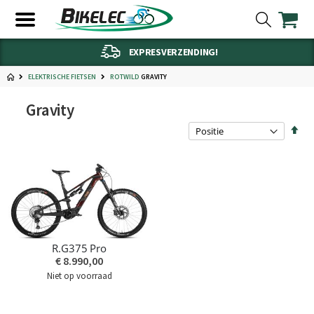
EXPRESVERZENDING!
ELEKTRISCHE FIETSEN
GRAVITY
ROTWILD
Gravity
Van
hoo
naa
laa
sort
R.G375 Pro
€ 8.990,00
Niet op voorraad