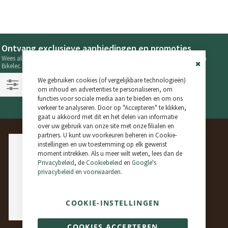
Ontvang exclusieve aanbiedingen en promoties
Wees als eerste op de hoogte van de laatste nieuwtjes en aanbiedingen van
Bikelec.
Close
Volg ons op onze sociale netwerken!
We gebruiken cookies (of vergelijkbare technologieën)
Cookie
Bar
om inhoud en advertenties te personaliseren, om
Filteren
functies voor sociale media aan te bieden en om ons
verkeer te analyseren. Door op "Accepteren" te klikken,
gaat u akkoord met dit en het delen van informatie
over uw gebruik van onze site met onze filialen en
partners. U kunt uw voorkeuren beheren in Cookie-
instellingen en uw toestemming op elk gewenst
moment intrekken. Als u meer wilt weten, lees dan de
Privacybeleid
, de
Cookiebeleid
en
Google's
privacybeleid en voorwaarden
.
COOKIE-INSTELLINGEN
COOKIES ACCEPTEREN