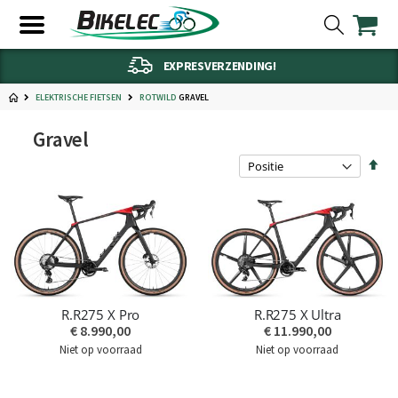
EXPRESVERZENDING!
ELEKTRISCHE FIETSEN
GRAVEL
ROTWILD
Gravel
Van
hoo
naa
laa
sort
R.R275 X Pro
R.R275 X Ultra
€ 8.990,00
€ 11.990,00
Niet op voorraad
Niet op voorraad