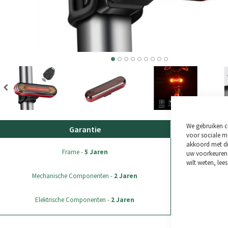
We gebruiken c
Garantie
Verze
voor sociale me
akkoord met dit
GRATIS VERZE
Frame -
5 Jaren
uw voorkeuren 
wilt weten, lee
Alle bestellin
Mechanische Componenten -
2 Jaren
Retourneren is m
Elektrische Componenten -
2 Jaren