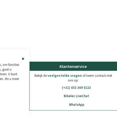
Close
n, om functies
den
Klantenservice
Cookie
n, gaat u
Bar
tners. U kunt
Bekijk de
veelgestelde vragen
of neem contact met
n. Als u meer
ons op:
(+31) 033 369 0223
Bikelec LiveChat
WhatsApp