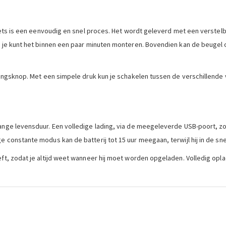
 fiets is een eenvoudig en snel proces. Het wordt geleverd met een verst
n je kunt het binnen een paar minuten monteren. Bovendien kan de beugel 
eningsknop. Met een simpele druk kun je schakelen tussen de verschillende 
lange levensduur. Een volledige lading, via de meegeleverde USB-poort, z
e constante modus kan de batterij tot 15 uur meegaan, terwijl hij in de 
ft, zodat je altijd weet wanneer hij moet worden opgeladen. Volledig opla