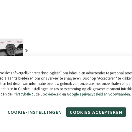
ookies (of vergelijkbare technologieën) om inhoud en advertenties te personalisere
nding / Retourzending
Betaalmogelijkhe
dia aan te bieden en om ons verkeer te analyseren. Door op "Accepteren" te klikke
 en het delen van informatie over uw gebruik van onze site met onze filialen en par
NDING
op alle bestellingen boven 500€
beheren in Cookie-instellingen en uw toestemming op elk gewenst moment intrekke
Credit Card
s dan de
Privacybeleid
, de
Cookiebeleid
en
Google's privacybeleid en voorwaarden
.
gen worden 100% verzekerd verzonden
Bank Transfer
ogelijk binnen 30 dagen (zie algemene
COOKIE-INSTELLINGEN
COOKIES ACCEPTEREN
verkoopvoorwaarden)
Paypal