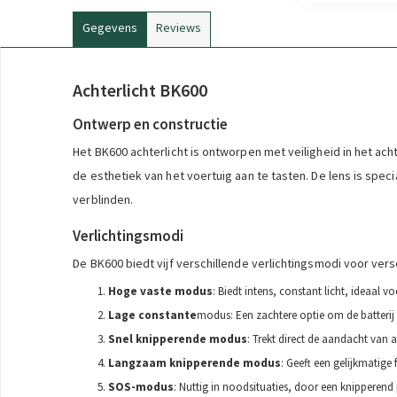
Gegevens
Reviews
Achterlicht BK600
Ontwerp en constructie
Het BK600 achterlicht is ontworpen met veiligheid in het ac
de esthetiek van het voertuig aan te tasten. De lens is spe
verblinden.
Verlichtingsmodi
De BK600 biedt vijf verschillende verlichtingsmodi voor versch
Hoge vaste modus
: Biedt intens, constant licht, ideaal vo
Lage constante
modus: Een zachtere optie om de batterij
Snel knipperende modus
: Trekt direct de aandacht van 
Langzaam knipperende modus
: Geeft een gelijkmatige f
SOS-modus
: Nuttig in noodsituaties, door een knipperen