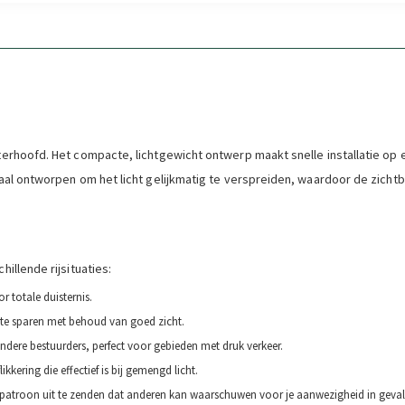
hterhoofd. Het compacte, lichtgewicht ontwerp maakt snelle installatie op
ciaal ontworpen om het licht gelijkmatig te verspreiden, waardoor de zic
illende rijsituaties:
or totale duisternis.
 te sparen met behoud van goed zicht.
andere bestuurders, perfect voor gebieden met druk verkeer.
likkering die effectief is bij gemengd licht.
d patroon uit te zenden dat anderen kan waarschuwen voor je aanwezigheid in geva